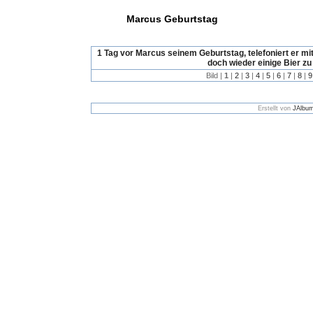
Marcus Geburtstag
1 Tag vor Marcus seinem Geburtstag, telefoniert er mit
doch wieder einige Bier zu 
Bild |
1
|
2
|
3
|
4
|
5
|
6
|
7
|
8
|
9
Erstellt von
JAlbum