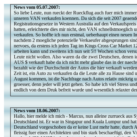
News vom 05.07.2007:
So liebe Leute, nun rueckt der Rueckflug auch fuer mich immer
unseren VAN verkaufen koennen. Da sich die seit 2007 geaende
Registrationsgesetze in Western Australia auf den Verkaufsprei
hatten, erleichterte dies mir nicht, den VAN schnellstmoeglich 
verkaufen. So hoffte ich nun erstmal, ueberhaupt einen neuen 
nachdem 2 moegliche potenzielle Verkaeufer abgesprungen sin
nervoes, da erstens ich jeden Tag im Kings Cross Car Market 12
arbeiten kann und zweitens ich nun seit 5!! Wochen schon vers
Leute nicht wollen. Also waren da die zwei Deutschen, denen ic
AUS $ verkauft habe da ich nicht mehr glaube das in der naec
bezahlt wie der Durchschnitt der Autos die hier verkauft werden
Zeit ist, ein Auto zu verkaufen da die Leute alle zu Hause sind
August kommen, ist die Nachfrage nach Autos relativ mickrig 
groesser, denn jeder will jetzt gehen. So habe ich viel Stress u
endlich von dem Druk befreit wurde und wesentlich relaxter d
News vom 18.06.2007:
Hallo, hier melde ich mich - Marcus, nun alleine zurrueck aus 
Deutschland ist. Er war in Singapur und Kuala Lumpur und hat 
Deutschland vorgeschoben da er keine Lust mehr hatte, durch As
fleissig fuer einen Architekten und bin stark beschaeftigt, den