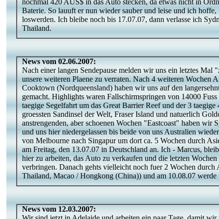
nochmal 420 AUS$ in das Auto stecken, da etwas nicht in Ord
Baterie. So lauuft er nun wieder sauber und leise und ich hoffe,
loswerden. Ich bleibe noch bis 17.07.07, dann verlasse ich Sy
Thailand.
News vom 02.06.2007:
Nach einer langen Sendepause melden wir uns ein letztes Mal
unsere weiteren Plaene zu verraten. Nach 4 weiteren Wochen Ar
Cooktown (Nordqueensland) haben wir uns auf den langersehnte
gemacht. Highlights waren Fallschirmspringen von 14000 Fuss 
taegige Segelfahrt um das Great Barrier Reef und der 3 taegige
groessten Sandinsel der Welt, Fraser Island und natuerlich Gold
anstrengenden, aber schoenen Wochen "Eastcoast" haben wir S
und uns hier niedergelassen bis beide von uns Australien wieder
von Melbourne nach Singapur um dort ca. 5 Wochen durch Asie
am Freitag, den 13.07.07 in Deutschland an. Ich - Marcus, blei
hier zu arbeiten, das Auto zu verkaufen und die letzten Wochen
verbringen. Danach gehts vielleicht noch fuer 2 Wochen durch 
Thailand, Macao / Hongkong (China)) und am 10.08.07 werde
News vom 12.03.2007:
Wir sind jetzt in Adelaide und arbeiten ein paar Tage, damit wi